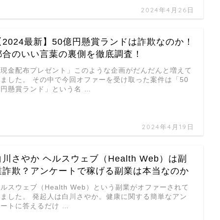
2024年4月26日
【2024最新】50億円懸賞ランドは詐欺なのか！
都合のいい言葉の裏側を徹底調査！
「現金配布プレゼント」このような企画がだんだんと増えて
きました。 その中で今回オファーを受け取った案件は「50
億円懸賞ランド」という名 …
2024年4月19日
白川さやか ヘルスウェブ（Health Web）は副
業詐欺？アンケートで稼げる副業は本当なのか
ルスウェブ（Health Web）という副業がオファーされて
きました。 発起人は白川さやか。健康に関する簡単なアン
ケートに答えるだけ …