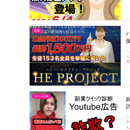
副業
月
スマホ副業
Y
ん