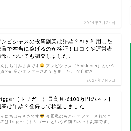
2024年7月24日
アンビシャスの投資副業は詐欺？AIを利用した
放置で本当に稼げるのか検証！口コミや運営者
情報についても調査しました。
こんにちはみさきです
アンビシャス（Ambitious）という
資の副業がオファーされてきました。 全自動AI …
2024年7月5日
Trigger（トリガー）最高月収100万円のネット
副業は詐欺？登録して検証しました
こんにちはみさきです
今回私のもとへオファーされてき
のはTrigger（トリガー）という名前のネット副業です。
…