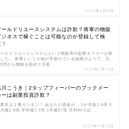
2024年4月8日
ワールドリユースシステムは詐欺？将軍の物販
ビジネスで稼ぐことは可能なのか登録して検
証！
ワールドリユースシステムという物販系の副業オファーが来
ました。 将軍という人物が手掛けている副業のようで、元
0円から物販を始めて月収 …
2024年2月13日
黒川こうき｜2タップフィーバーのブックメー
カーは副業投資詐欺？
業史上１番カンタン！ あなたの資金が… 1か月後1.4倍 3
月後2.8倍 半年後7.7倍 1年後57倍 月利40％以 …
2023年11月13日