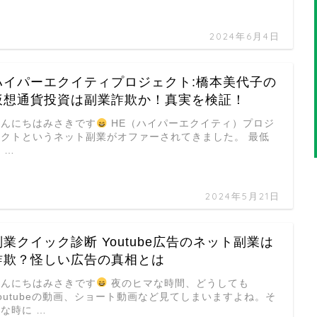
2024年6月4日
ハイパーエクイティプロジェクト:橋本美代子の
仮想通貨投資は副業詐欺か！真実を検証！
こんにちはみさきです
HE（ハイパーエクイティ）プロジ
ェクトというネット副業がオファーされてきました。 最低
 …
2024年5月21日
副業クイック診断 Youtube広告のネット副業は
詐欺？怪しい広告の真相とは
こんにちはみさきです
夜のヒマな時間、どうしても
outubeの動画、ショート動画など見てしまいますよね。そ
な時に …