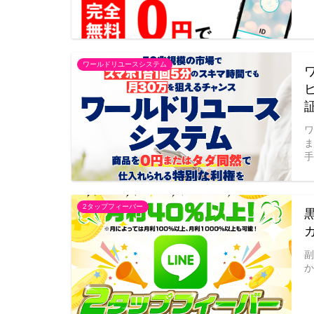
ワールドリユースシステム
手
2タップフィーバー
副
か