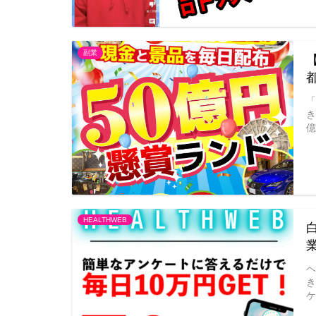
副業
HEALTHWEB
ヘ