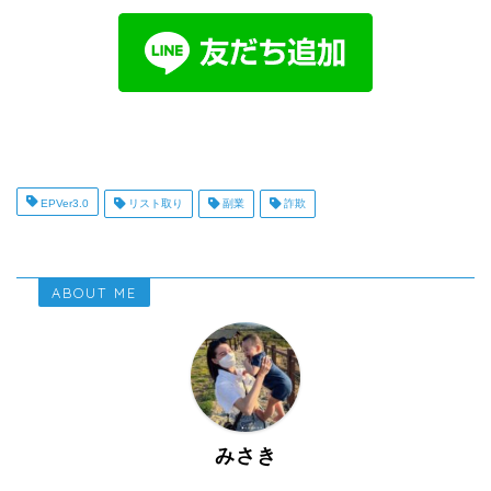
EPVer3.0
リスト取り
副業
詐欺
ABOUT ME
みさき