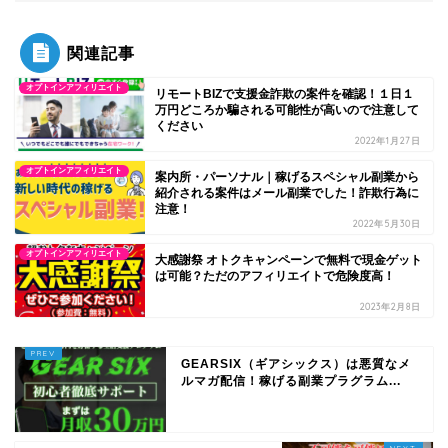
関連記事
オプトインアフィリエイト
リモートBIZで支援金詐欺の案件を確認！１日１
万円どころか騙される可能性が高いので注意して
ください
2022年1月27日
オプトインアフィリエイト
案内所・パーソナル｜稼げるスペシャル副業から
紹介される案件はメール副業でした！詐欺行為に
注意！
2022年5月30日
オプトインアフィリエイト
大感謝祭 オトクキャンペーンで無料で現金ゲット
は可能？ただのアフィリエイトで危険度高！
2023年2月8日
GEARSIX（ギアシックス）は悪質なメ
ルマガ配信！稼げる副業プラグラム...