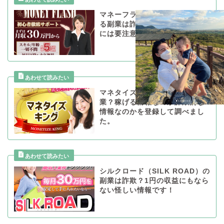
マネーフラッシュで月5万円稼げ
る副業は詐欺？個人情報の入力
には要注意！一切稼げません。
マネタイズキングは怪しい副
業？稼げる情報なのか詐欺的な
情報なのかを登録して調べまし
た。
シルクロード（SILK ROAD）の
副業は詐欺？1円の収益にもなら
ない怪しい情報です！