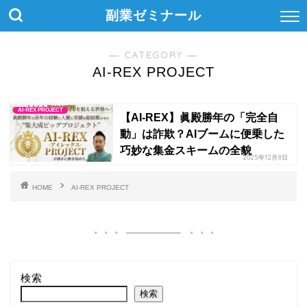
副業ゼミナール
― CATEGORY ―
AI-REX PROJECT
AI-REX PROJECT
【AI-REX】眞殿勝年の「完全自
動」は詐欺？AIブームに便乗した
巧妙な集金スキームの全貌
2025年12月8日
HOME
AI-REX PROJECT
検索
検索