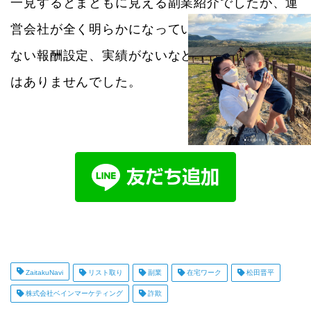
一見するとまともに見える副業紹介でしたが、運
営会社が全く明らかになっていなかったり根拠の
ない報酬設定、実績がないなど信頼できる状況で
はありませんでした。
ZaitakuNavi
リスト取り
副業
在宅ワーク
松田晋平
株式会社ベインマーケティング
詐欺