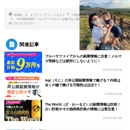
HOME
オプトインアフィリエイト
YOURMONEY
YOURMONEY（ユーアーマネー）は稼げない副業紹介！メルアド等は絶対に登
録しないでください。
関連記事
オプトインアフィリエイト
ブルーサファイアからの副業情報に注意！メルマ
ガ登録などは絶対にしないように！
2022年10月4日
logi
logi（ろじ）の非公開副業情報で稼げる？内容は
全くの嘘で稼げる可能性はほぼ０！
2023年2月8日
The World
The World（ざ・わーるど）の副業情報は詐欺！
占い詐欺やその他特殊詐欺の情報には要注意！
2024年3月14日