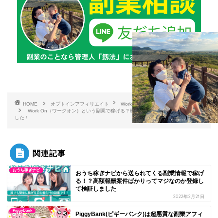
HOME
オプトインアフィリエイト
WorkOn
Work On（ワークオン）という副業で稼げる？極秘情報も先行者利益も全て嘘で
した！
関連記事
おうち稼ぎナビ
おうち稼ぎナビから送られてくる副業情報で稼げ
る！？高額報酬案件ばかりってマジなのか登録し
て検証しました
2022年2月21日
PiggyBank
PiggyBank(ピギーバンク)は超悪質な副業アフィ