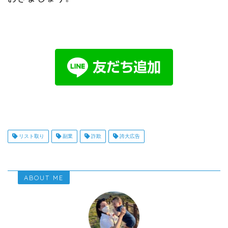
リスト取り
副業
詐欺
誇大広告
ABOUT ME