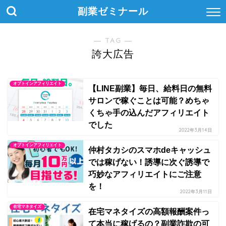
副業ゼミナール
― TAG ―
誇大広告
オプトインアフィリエイト
【LINE副業】毎日、給料日の無料
サロンで稼ぐことは可能？めちゃ
くちゃ手の込んだアフィリエイト
でした
2022年3月14日
オプトインアフィリエイト
仲村タカシのスマホdeキャッシュ
では稼げない！誘導に次ぐ誘導で
巧妙なアフィリエイトにご注意
を！
2022年3月11日
在宅マネタイズ
在宅マネタイズの高額報酬案件っ
て本当に稼げるの？副業詐欺の可