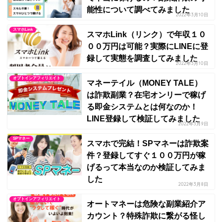
能性について調べてみました
2022年3月10日
スマホLink
スマホLink（リンク）で年収１０
００万円は可能？実際にLINEに登
録して実態を調査してみました
2022年3月10日
オプトインアフィリエイト
マネーテイル（MONEY TALE）
は詐欺副業？在宅オンリーで稼げ
る即金システムとは何なのか！
LINE登録して検証してみました
2022年3月9日
SPマネー
スマホで完結！SPマネーは詐欺案
件？登録してすぐ１００万円が稼
げるって本当なのか検証してみま
した
2022年3月8日
オプトインアフィリエイト
オートマネーは危険な副業紹介ア
カウント？特殊詐欺に繋がる怪し