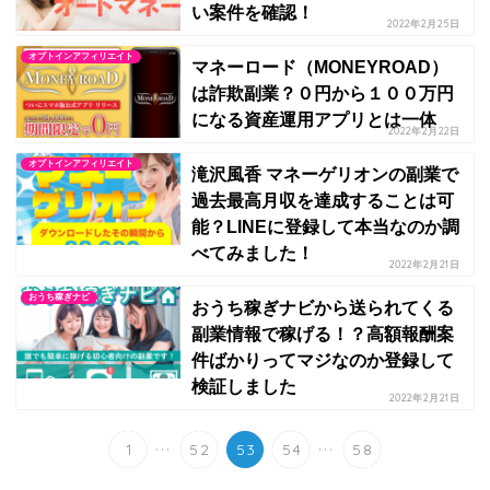
い案件を確認！
2022年2月25日
オプトインアフィリエイト
マネーロード（MONEYROAD）
は詐欺副業？０円から１００万円
になる資産運用アプリとは一体
2022年2月22日
オプトインアフィリエイト
滝沢風香 マネーゲリオンの副業で
過去最高月収を達成することは可
能？LINEに登録して本当なのか調
べてみました！
2022年2月21日
おうち稼ぎナビ
おうち稼ぎナビから送られてくる
副業情報で稼げる！？高額報酬案
件ばかりってマジなのか登録して
検証しました
2022年2月21日
...
...
1
52
53
54
58