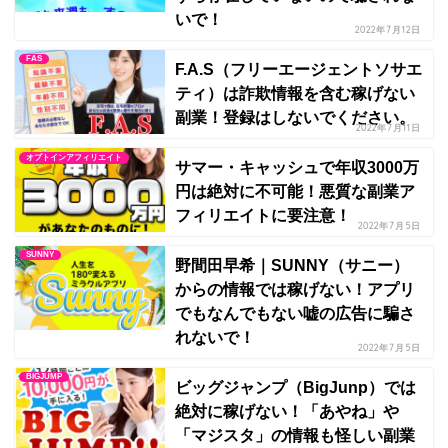
いで！
2022年7月12日
FAS
F.A.S（フリーエージェントソサエ
ティ）は詐欺情報を含む稼げない
副業！登録はしないでください。
2022年7月11日
オプトインアフィリエイト
サマー・キャッシュで年収3000万
円は絶対に不可能！悪質な副業ア
フィリエイトに要注意！
2022年7月5日
SUNNY
野間田早希｜SUNNY（サニー）
からの情報では稼げない！アプリ
でもなんでもない嘘の広告に騙さ
れないで！
2022年7月5日
BIGJUMP
ビッグジャンプ（BigJunp）では
絶対に稼げない！「あやね」や
「マジスタ」の情報も怪しい副業