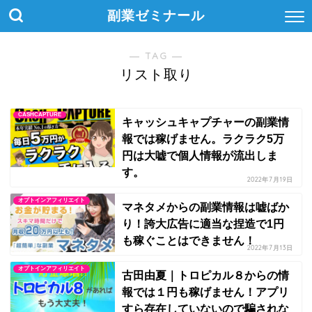
副業ゼミナール
― TAG ―
リスト取り
CASHCAPTURE
キャッシュキャプチャーの副業情
報では稼げません。ラクラク5万
円は大嘘で個人情報が流出しま
す。
2022年7月19日
オプトインアフィリエイト
マネタメからの副業情報は嘘ばか
り！誇大広告に適当な捏造で1円
も稼ぐことはできません！
2022年7月13日
オプトインアフィリエイト
古田由夏｜トロピカル８からの情
報では１円も稼げません！アプリ
すら存在していないので騙されな