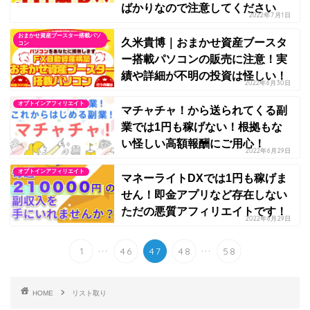
ばかりなので注意してください
2022年7月1日
おまかせ資産ブースター搭載パソ
久米貴博｜おまかせ資産ブースタ
コン
ー搭載パソコンの販売に注意！実
績や詳細が不明の投資は怪しい！
2022年6月30日
オプトインアフィリエイト
マチャチャ！から送られてくる副
業では1円も稼げない！根拠もな
い怪しい高額報酬にご用心！
2022年6月29日
オプトインアフィリエイト
マネーライトDXでは1円も稼げま
せん！即金アプリなど存在しない
ただの悪質アフィリエイトです！
2022年6月29日
...
...
1
46
47
48
58
HOME
リスト取り