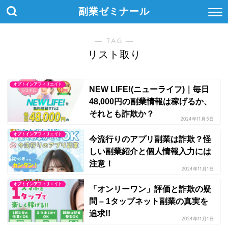
副業ゼミナール
― TAG ―
リスト取り
オプトインアフィリエイト
NEW LIFE!(ニューライフ)｜毎日
48,000円の副業情報は稼げるか、
それとも詐欺か？
2024年11月5日
オプトインアフィリエイト
今流行りのアプリ副業は詐欺？怪
しい副業紹介と個人情報入力には
注意！
2024年11月1日
オプトインアフィリエイト
「オンリーワン」評価と詐欺の疑
問 – 1タップネット副業の真実を
追求!!
2024年11月1日