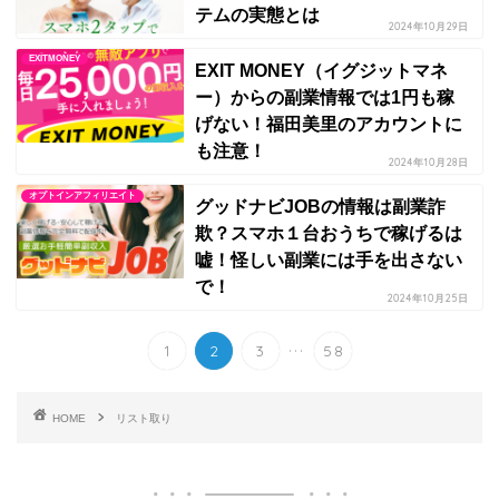
テムの実態とは
2024年10月29日
EXITMONEY
EXIT MONEY（イグジットマネ
ー）からの副業情報では1円も稼
げない！福田美里のアカウントに
も注意！
2024年10月28日
オプトインアフィリエイト
グッドナビJOBの情報は副業詐
欺？スマホ１台おうちで稼げるは
嘘！怪しい副業には手を出さない
で！
2024年10月25日
...
1
2
3
58
HOME
リスト取り