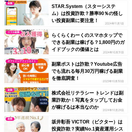
副業
STAR.System（スターシステ
ム）は投資詐欺？勝率90％の怪し
い投資副業に要注意！
2024年11月1日
スマホ副業
らくらくわーくのスマホタップで
できる副業は稼げる？1,800円のガ
イドブックの価値とは
2024年10月31日
オプトインアフィリエイト
副業ポストは詐欺？Youtube広告
でも流れる毎月30万円稼げる副業
を徹底調査！
2023年10月30日
副業
株式会社リテラシー トレンドは副
業詐欺か！写真をタップしてお金
が稼げるは本当なのか
2024年10月29日
副業
坂井彰吾 VICTOR（ビクター）は
投資詐欺？実績No.1資産運用シス