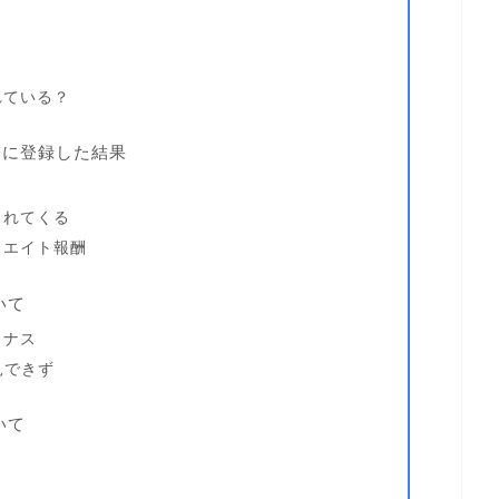
れている？
際に登録した結果
られてくる
リエイト報酬
いて
イナス
見できず
いて