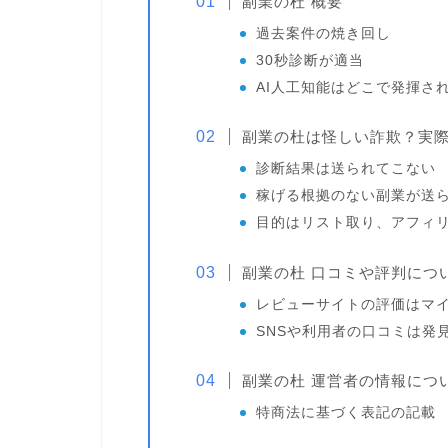
副業の杜 概要
過去案件の焼き回し
30秒診断が適当
AI人工知能はどこで発揮さ
副業の杜は怪しい詐欺？実
診断結果は送られてこない
稼げる根拠のない副業が送
目的はリスト取り、アフィ
副業の杜 口コミや評判につ
レビューサイトの評価はマ
SNSや利用者の口コミは発
副業の杜 運営者の情報につ
特商法に基づく表記の記載