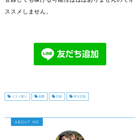
ススメしません。
リスト取り
副業
詐欺
誇大広告
ABOUT ME