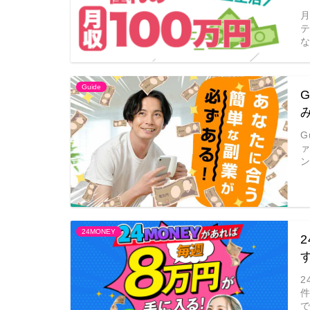
月
Guide
G
24MONEY