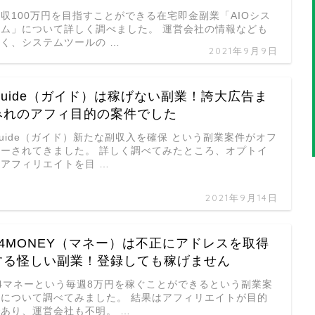
収100万円を目指すことができる在宅即金副業「AIOシス
テム」について詳しく調べました。 運営会社の情報なども
なく、システムツールの …
2021年9月9日
Guide（ガイド）は稼げない副業！誇大広告ま
みれのアフィ目的の案件でした
uide（ガイド）新たな副収入を確保 という副業案件がオフ
ァーされてきました。 詳しく調べてみたところ、オプトイ
ンアフィリエイトを目 …
2021年9月14日
24MONEY（マネー）は不正にアドレスを取得
する怪しい副業！登録しても稼げません
24マネーという毎週8万円を稼ぐことができるという副業案
件について調べてみました。 結果はアフィリエイトが目的
であり、運営会社も不明。 …