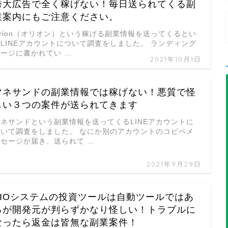
誇大広告で全く稼げない！毎日送られてくる副
業案内にもご注意ください。
rion（オリオン）という稼げる副業情報を送ってくるとい
LINEアカウントについて調査をしました。 ランディング
ページに書かれてい …
2021年10月1日
マネサンドの副業情報では稼げない！悪質で怪
しい３つの案件が送られてきます
マネサンドという副業情報を送ってくるLINEアカウントに
ついて調査をしました。 なにか別のアカウントのコピペメ
ッセージが届き、送られて …
2021年9月29日
AIOシステムの投資ツールは自動ツールではあ
るが開発元が判らずかなり怪しい！トラブルに
なったら返金は皆無な副業案件！