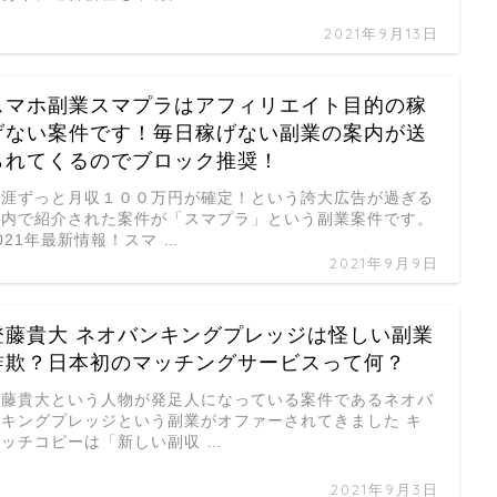
2021年9月13日
スマホ副業スマプラはアフィリエイト目的の稼
げない案件です！毎日稼げない副業の案内が送
られてくるのでブロック推奨！
生涯ずっと月収１００万円が確定！という誇大広告が過ぎる
案内で紹介された案件が「スマプラ」という副業案件です。
021年最新情報！スマ …
2021年9月9日
登藤貴大 ネオバンキングプレッジは怪しい副業
詐欺？日本初のマッチングサービスって何？
登藤貴大という人物が発足人になっている案件であるネオバ
ンキングプレッジという副業がオファーされてきました キ
ャッチコピーは「新しい副収 …
2021年9月3日