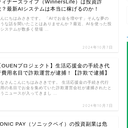
ウィナーズライフ（WinnersLife）は投資詐
欺？最新AIシステムは本当に稼げるのか！
こんにちはみさきです。 「AIでお金を増やす」そんな夢の
ような話を聞いたことはありませんか？最近、AIを使った投
資システムが数多く登場 …
2024年10月7日
【OUENプロジェクト】生活応援金の手続き代
行費用名目で詐欺運営が逮捕！【詐欺で逮捕】
みなさんこんにちはみさきです。 生活応援金の手続き代行
費用の名目でお金を集めていた詐欺運営会社が逮捕されたと
いうニュースが入ってきまし …
2024年10月7日
SONIC PAY（ソニックペイ）の投資副業は危