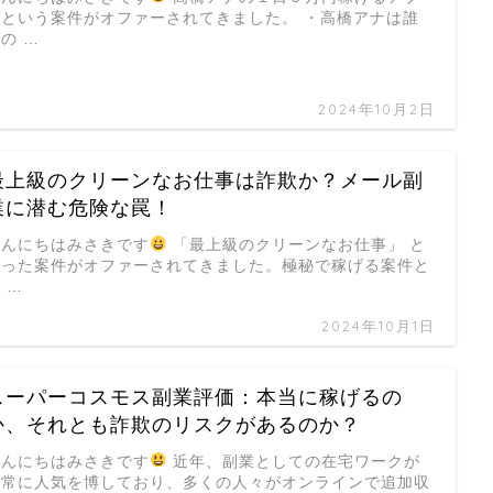
リという案件がオファーされてきました。 ・高橋アナは誰
の …
2024年10月2日
最上級のクリーンなお仕事は詐欺か？メール副
業に潜む危険な罠！
こんにちはみさきです
「最上級のクリーンなお仕事」 と
いった案件がオファーされてきました。極秘で稼げる案件と
 …
2024年10月1日
スーパーコスモス副業評価：本当に稼げるの
か、それとも詐欺のリスクがあるのか？
こんにちはみさきです
近年、副業としての在宅ワークが
非常に人気を博しており、多くの人々がオンラインで追加収