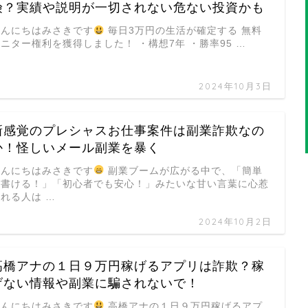
険？実績や説明が一切されない危ない投資かも
こんにちはみさきです
毎日3万円の生活が確定する 無料
ニター権利を獲得しました！ ・構想7年 ・勝率95 …
2024年10月3日
新感覚のプレシャスお仕事案件は副業詐欺なの
か！怪しいメール副業を暴く
こんにちはみさきです
副業ブームが広がる中で、「簡単
に書ける！」「初心者でも安心！」みたいな甘い言葉に心惹
れる人は …
2024年10月2日
高橋アナの１日９万円稼げるアプリは詐欺？稼
げない情報や副業に騙されないで！
こんにちはみさきです
高橋アナの１日９万円稼げるアプ