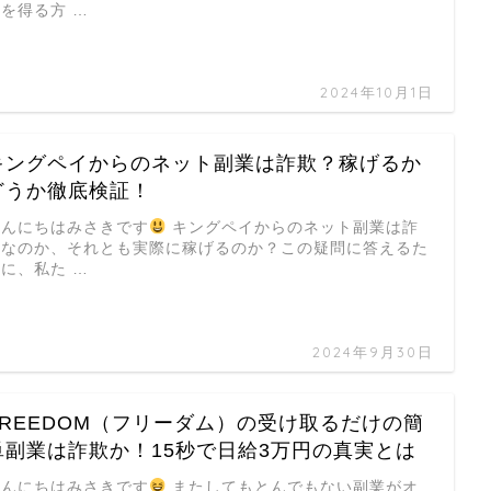
を得る方 …
2024年10月1日
キングペイからのネット副業は詐欺？稼げるか
どうか徹底検証！
こんにちはみさきです
キングペイからのネット副業は詐
欺なのか、それとも実際に稼げるのか？この疑問に答えるた
に、私た …
2024年9月30日
FREEDOM（フリーダム）の受け取るだけの簡
単副業は詐欺か！15秒で日給3万円の真実とは
こんにちはみさきです
またしてもとんでもない副業がオ