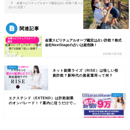
金運スピリチュアルオーブ鑑定は占い詐欺？延々とポイント課金させられる悪質
占いに注意！
関連記事
金運スピリチュアルオーブ
金運スピリチュアルオーブ鑑定は占い詐欺？株式
鑑定
会社NextStageの占いは超危険！
2023年7月10日
ネット副業ライズ（RISE）は怪しい投
資詐欺？新時代の資産運用って何？
エクステンド（EXTEND）は詐欺副業
のオンパレード！？案内に従うだけで...