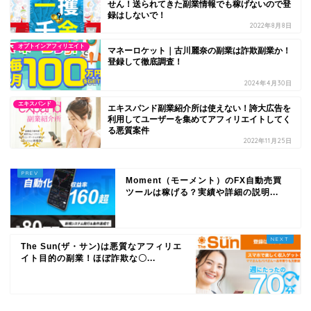
せん！送られてきた副業情報でも稼げないので登
録はしないで！
2022年8月8日
オプトインアフィリエイト
マネーロケット｜古川麗奈の副業は詐欺副業か！
登録して徹底調査！
2024年4月30日
エキスパンド
エキスパンド副業紹介所は使えない！誇大広告を
利用してユーザーを集めてアフィリエイトしてく
る悪質案件
2022年11月25日
Moment（モーメント）のFX自動売買
ツールは稼げる？実績や詳細の説明...
The Sun(ザ・サン)は悪質なアフィリエ
イト目的の副業！ほぼ詐欺な〇...