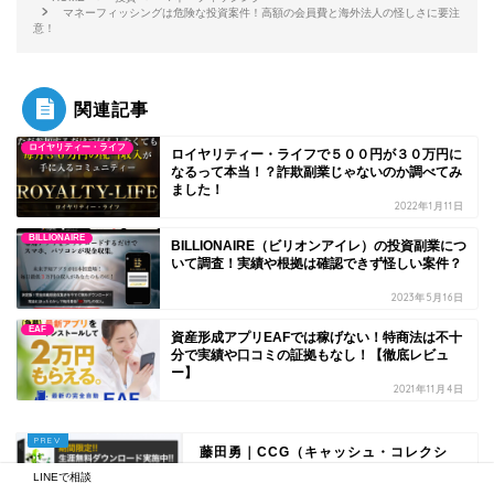
マネーフィッシングは危険な投資案件！高額の会員費と海外法人の怪しさに要注
意！
関連記事
ロイヤリティー・ライフ
ロイヤリティー・ライフで５００円が３０万円に
なるって本当！？詐欺副業じゃないのか調べてみ
ました！
2022年1月11日
BILLIONAIRE
BILLIONAIRE（ビリオンアイレ）の投資副業につ
いて調査！実績や根拠は確認できず怪しい案件？
2023年5月16日
EAF
資産形成アプリEAFでは稼げない！特商法は不十
分で実績や口コミの証拠もなし！【徹底レビュ
ー】
2021年11月4日
藤田勇｜CCG（キャッシュ・コレクシ
ョン・グローバリー）は稼げる自動売
LINEで相談
買...