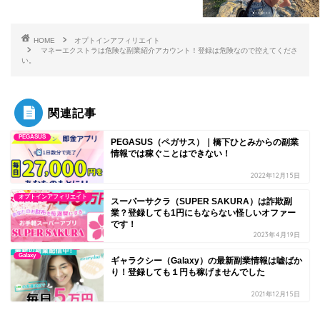
HOME
オプトインアフィリエイト
マネーエクストラは危険な副業紹介アカウント！登録は危険なので控えてくださ
い。
関連記事
PEGASUS
PEGASUS（ペガサス）｜橋下ひとみからの副業
情報では稼ぐことはできない！
2022年12月15日
オプトインアフィリエイト
スーパーサクラ（SUPER SAKURA）は詐欺副
業？登録しても1円にもならない怪しいオファー
です！
2023年4月19日
Galaxy
ギャラクシー（Galaxy）の最新副業情報は嘘ばか
り！登録しても１円も稼げませんでした
2021年12月15日