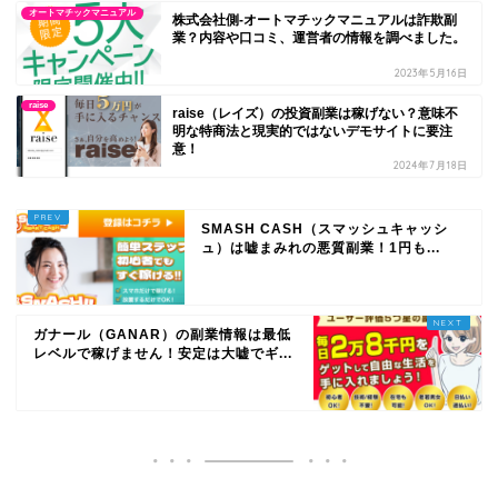
オートマチックマニュアル
株式会社側-オートマチックマニュアルは詐欺副
業？内容や口コミ、運営者の情報を調べました。
2023年5月16日
raise
raise（レイズ）の投資副業は稼げない？意味不
明な特商法と現実的ではないデモサイトに要注
意！
2024年7月18日
SMASH CASH（スマッシュキャッシ
ュ）は嘘まみれの悪質副業！1円も...
ガナール（GANAR）の副業情報は最低
レベルで稼げません！安定は大嘘でギ...