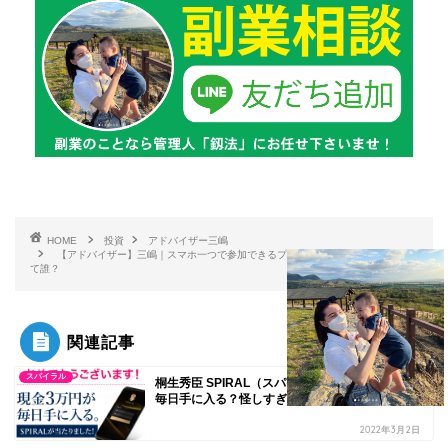
HOME
投資
アドバイザー三嶋
【アドバイザー】三嶋｜スマホ一つで参加できるプロジェクトは稼げる？菅原っ
て誰？
関連記事
スパイラル
桐生秀臣 SPIRAL（スパイラル）で現金3万円が
毎日手に入る？怪しすぎる副業に要注意！
2022年3月2日