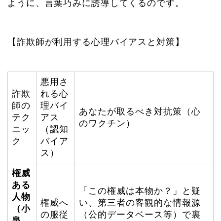
ように、言葉巧みに誘導してくるのです。
【詐欺師が利用する心理バイアスと対策】
悪用さ
詐欺
れる心
師の
理バイ
あなたが取るべき対抗策（心
テク
アス
のワクチン）
ニッ
（認知
ク
バイア
ス）
権威
ある
「この権威は本物か？」と疑
人物
権威へ
い、第三者の客観的な情報源
（小
の服従
（公的データベース等）で裏
泉