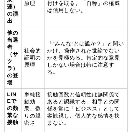
原理
付けを取る。「自称」の権威
蓮）
は信用しない。
の演
出
他の
当選
「”みんな”とは誰か？」と問い
者
社会的
かけ、操作された世論でない
（サ
証明の
かを見極める。肯定的な意見
ク
原理
しかない場合は特に注意す
ラ）
る。
の登
場
LIN
単純接
接触回数と信頼性は無関係で
Eで
触効
あると認識する。相手との関
の頻
果、偽
係を常に「ビジネス」として
繁な
りの親
客観視し、個人的な感情を挟
接触
密さ
まない。