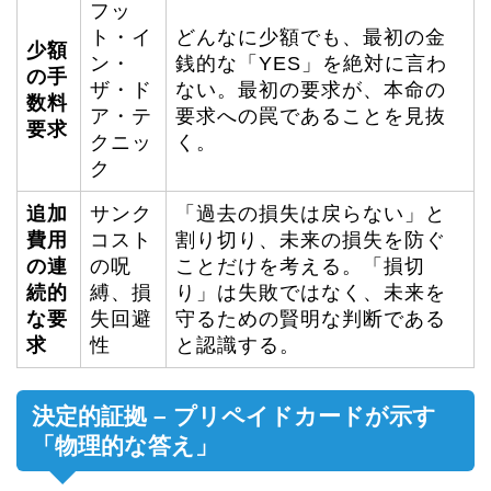
フッ
ト・イ
どんなに少額でも、最初の金
少額
ン・
銭的な「YES」を絶対に言わ
の手
ザ・ド
ない。最初の要求が、本命の
数料
ア・テ
要求への罠であることを見抜
要求
クニッ
く。
ク
追加
サンク
「過去の損失は戻らない」と
費用
コスト
割り切り、未来の損失を防ぐ
の連
の呪
ことだけを考える。「損切
続的
縛、損
り」は失敗ではなく、未来を
な要
失回避
守るための賢明な判断である
求
性
と認識する。
決定的証拠 – プリペイドカードが示す
「物理的な答え」