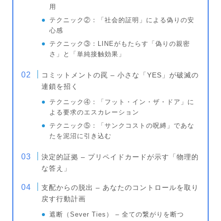
用
テクニック②：「社会的証明」による偽りの安
心感
テクニック③：LINEがもたらす「偽りの親密
さ」と「単純接触効果」
コミットメントの罠 – 小さな「YES」が破滅の
連鎖を招く
テクニック④：「フット・イン・ザ・ドア」に
よる要求のエスカレーション
テクニック⑤：「サンクコストの呪縛」であな
たを泥沼に引き込む
決定的証拠 – プリペイドカードが示す「物理的
な答え」
支配からの脱出 – あなたのコントロールを取り
戻す行動計画
遮断（Sever Ties） – 全ての繋がりを断つ