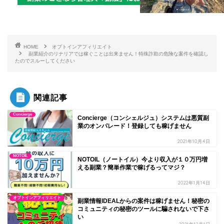
HOME
オプトインアフィリエイト
副業紹介のリナリアでは稼ぐことは出来ません！特殊詐欺の危険な案件を確認し
たのでスルーしてください
関連記事
Concierge
Concierge（コンシェルジュ）システムは悪質副
業のオンパレード！登録しても稼げません
2021年10月4日
NOTOIL
NOTOIL（ノートイル）今より収入が１０万円増
える副業？簡単作業で稼げるってマジ？
2022年1月14日
オプトインアフィリエイト
副業情報IDEALからの案件は稼げません！秘密の
コミュニティの秘密のツールに騙されないで下さ
い