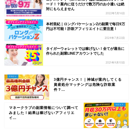
ード！？案内に従うだけで数万円のお小遣いは絶
対にもらえません
2022年3月16日
オプトインアフィリエイト
本村亜紀｜ロングバケーションZの副業で毎日9万
円は不可能！詐欺アフィリエイトに要注意！
2024年7月22日
オプトインアフィリエイト
タイガーウォレットでは稼げない！全てが適当に
作られた副業LINEアカウントでした
2021年9月10日
3億円チャンス！｜神城が案内してくる
資産処分マッチングは危険な詐欺案
件？...
マネークラブの副業情報について調べて
みました！結果は稼げないアフィリエ
イ...