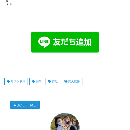
う。
リスト取り
副業
詐欺
誇大広告
ABOUT ME