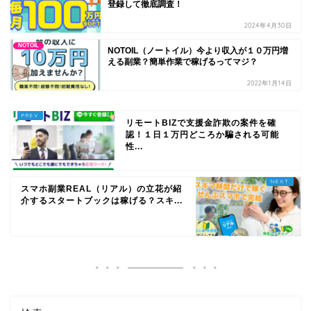
登録して徹底調査！
2024年4月30日
NOTOIL
NOTOIL（ノートイル）今より収入が１０万円増
える副業？簡単作業で稼げるってマジ？
2022年1月14日
リモートBIZで支援金詐欺の案件を確
認！１日１万円どころか騙される可能
性...
スマホ副業REAL（リアル）の立花が紹
介するスタートブックは稼げる？スキ...