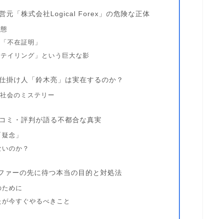
「株式会社Logical Forex」の危険な正体
実態
う「不在証明」
スリテイリング」という巨大な影
】仕掛け人「鈴木亮」は実在するのか？
ル社会のミステリー
口コミ・評判が語る不都合な真実
「疑念」
ないのか？
オファーの先に待つ本当の目的と対処法
のために
たが今すぐやるべきこと