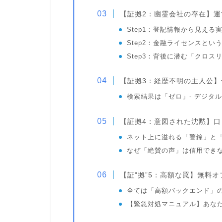
【証拠2：幽霊会社の存在】運営元
Step1：登記情報から見える
Step2：金融ライセンスとい
Step3：背後に潜む「クロ
【証拠3：経歴不明の主人公
検索結果は「ゼロ」- デジタ
【証拠4：意図された沈黙】
ネット上に溢れる「警鐘」と
なぜ「絶賛の声」は信用でき
【証”拠”5：高額な罠】無料
全ては「高額バックエンド」
【緊急対処マニュアル】あな