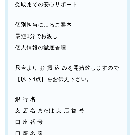
受取までの安心サポート
個別担当によるご案内
最短1分でお渡し
個人情報の徹底管理
只今より お 振 込 みを開始致しますので
【以下4点】をお伝え下さい。
銀 行 名
支 店 名 または 支 店 番 号
口 座 番 号
口 座 名 義