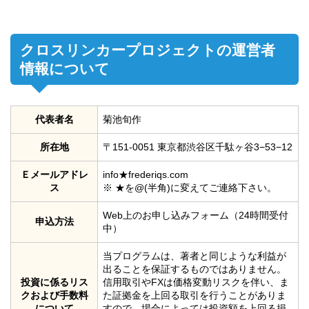
クロスリンカープロジェクトの運営者
情報について
代表者名
菊池旬作
所在地
〒151-0051 東京都渋谷区千駄ヶ谷3−53−12
Ｅメールアドレ
info★frederiqs.com
ス
※ ★を@(半角)に変えてご連絡下さい。
Web上のお申し込みフォーム（24時間受付
申込方法
中）
当プログラムは、著者と同じような利益が
出ることを保証するものではありません。
投資に係るリス
信用取引やFXは価格変動リスクを伴い、ま
クおよび手数料
た証拠金を上回る取引を行うことがありま
について
すので、場合によっては投資額を上回る損