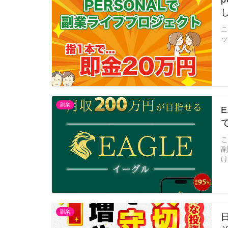
副業
け
副業