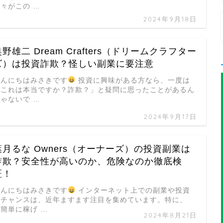
々がこの …
2024年9月18日
奥野雄二 Dream Crafters（ドリームクラフター
ズ）は投資詐欺？怪しい副業に要注意
こんにちはみさきです
投資に興味がある方なら、一度は
「これは本当ですか？詐欺？」と疑問に思ったことがあるん
ゃないで …
2024年9月17日
葉月るな Owners（オーナーズ）の投資副業は
詐欺？安全性が高いのか、危険なのか徹底検
証！
こんにちはみさきです
インターネット上での副業や投資
のチャンスは、近年ますます注目を集めています。特に、
簡単に稼げ …
2024年8月21日