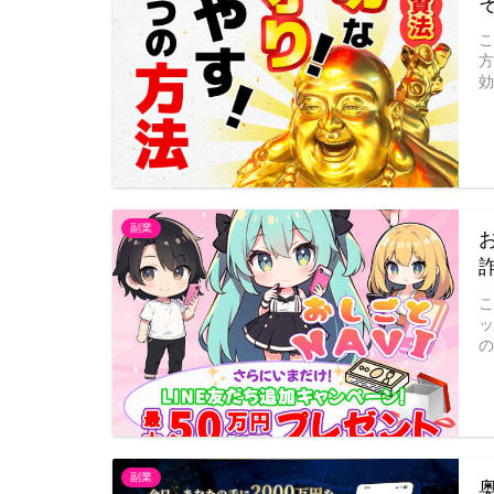
効
副業
の
副業