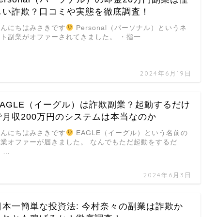
しい詐欺？口コミや実態を徹底調査！
こんにちはみさきです
Personal（パーソナル）というネ
ット副業がオファーされてきました。 ・指一 …
2024年6月19日
EAGLE（イーグル）は詐欺副業？起動するだけ
で月収200万円のシステムは本当なのか
こんにちはみさきです
EAGLE（イーグル）という名前の
副業オファーが届きました。 なんでもただ起動をするだ
 …
2024年6月3日
日本一簡単な投資法: 今村奈々の副業は詐欺か