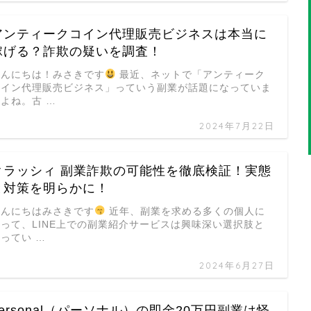
アンティークコイン代理販売ビジネスは本当に
稼げる？詐欺の疑いを調査！
こんにちは！みさきです
最近、ネットで「アンティーク
コイン代理販売ビジネス」っていう副業が話題になっていま
よね。古 …
2024年7月22日
クラッシィ 副業詐欺の可能性を徹底検証！実態
と対策を明らかに！
こんにちはみさきです
近年、副業を求める多くの個人に
とって、LINE上での副業紹介サービスは興味深い選択肢と
ってい …
2024年6月27日
personal（パーソナル）の即金20万円副業は怪