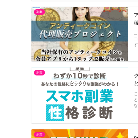
副業
す
副業
な
副業