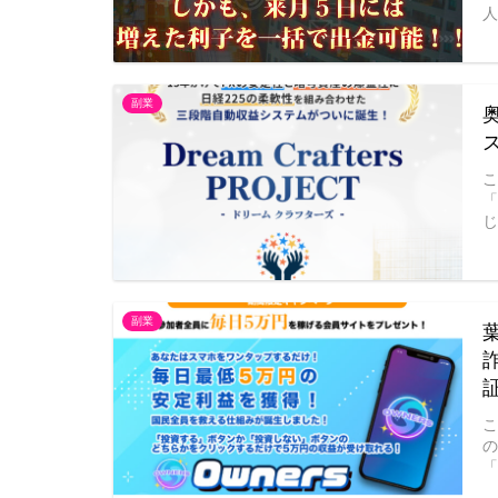
人
副業
じ
副業
「