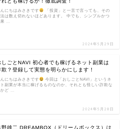
それとも稼げるか！徹底調査！
こんにちはみさきです
「投資」と一言で言っても、その
方法は数え切れないほどあります。 中でも、シンプルかつ
果 …
2024年5月29日
おしごとNAVI 初心者でも稼げるネット副業は
詐欺？登録して実態を明らかにします！
こんにちはみさきです
今回は「おしごとNAVI」というネ
ット副業が本当に稼げるものなのか、それとも怪しい詐欺な
かど …
2024年5月28日
奥野雄二 DREAMBOX（ドリームボックス）は