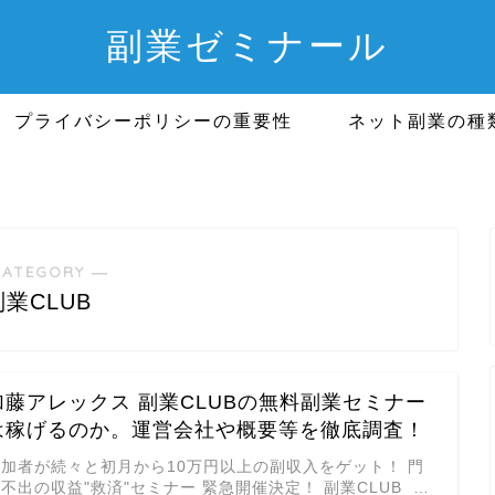
副業ゼミナール
プライバシーポリシーの重要性
ネット副業の種
CATEGORY ―
副業CLUB
加藤アレックス 副業CLUBの無料副業セミナー
は稼げるのか。運営会社や概要等を徹底調査！
参加者が続々と初月から10万円以上の副収入をゲット！ 門
不出の収益"救済"セミナー 緊急開催決定！ 副業CLUB …