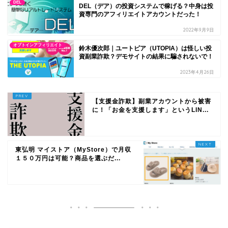
DEL
DEL（デア）の投資システムで稼げる？中身は投
資専門のアフィリエイトアカウントだった！
2022年9月9日
オプトインアフィリエイト
鈴木優次郎｜ユートピア（UTOPIA）は怪しい投
資副業詐欺？デモサイトの結果に騙されないで！
2023年4月26日
【支援金詐欺】副業アカウントから被害
に！「お金を支援します」というLIN...
東弘明 マイストア（MyStore）で月収
１５０万円は可能？商品を選ぶだ...