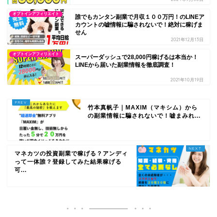
オプトインアフィリエイト
誰でもカンタン副業で月収１００万円！のLINEア
カウントの嘘情報に騙されないで！絶対に稼げま
せん
2021年12月13日
オプトインアフィリエイト
スーパーダッシュで28,000円稼げるは本当か！
LINEから届いた副業情報を徹底調査！
2021年10月19日
竹本真帆子｜MAXIM（マキシム）から
の副業情報に騙されないで！嘘まみれ...
マネカツの投資副業で稼げる？アンディ
って一体誰？登録してみた結果稼げる
可...