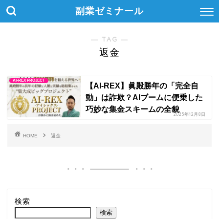
副業ゼミナール
― TAG ―
返金
AI-REX PROJECT
【AI-REX】眞殿勝年の「完全自
動」は詐欺？AIブームに便乗した
巧妙な集金スキームの全貌
2025年12月8日
HOME
返金
検索
検索